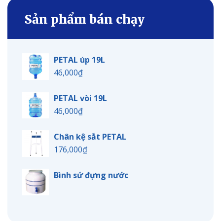
Sản phẩm bán chạy
PETAL úp 19L
46,000
₫
PETAL vòi 19L
46,000
₫
Chân kệ sắt PETAL
176,000
₫
Bình sứ đựng nước