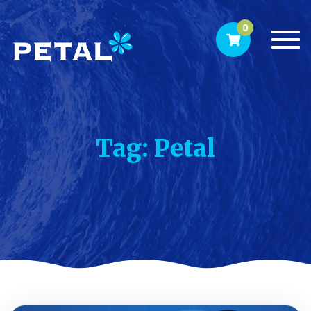
0
Togg
navi
Tag: Petal