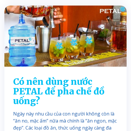
Có nên dùng nước
PETAL để pha chế đồ
uống?
Ngày này nhu cầu của con người không còn là
“ăn no, mặc ấm” nữa mà chính là “ăn ngon, mặc
đẹp”. Các loại đồ ăn, thức uống ngày càng đa