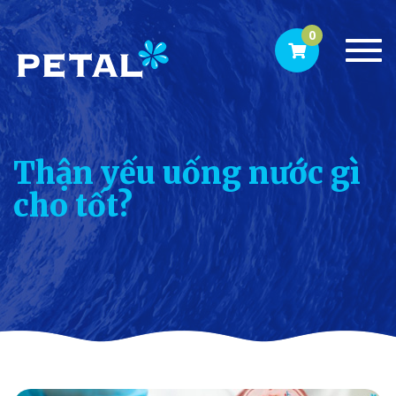
0
Togg
navi
Thận yếu uống nước gì
cho tốt?